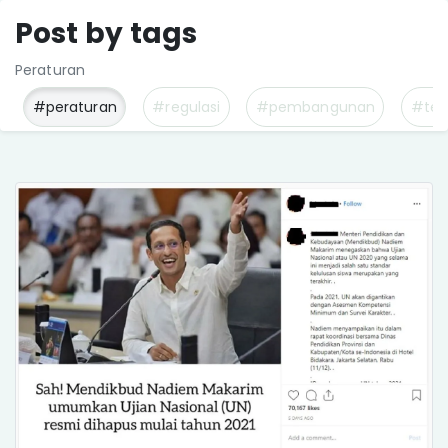
Post by tags
Peraturan
#peraturan
#regulasi
#pembangunan
#tek