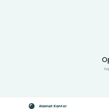
O
Se
Alamat Kantor