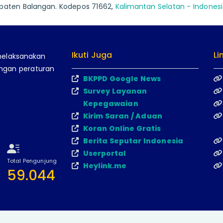
bupaten Balangan. Kodepos 71662,
Kalimantan Selatan - Indones
Ikuti Juga
Li
melaksanakan
engan peraturan
BKPPD Google News
Survey Layanan
Kepegawaian
Kirim Saran / Aduan
Koran Online Gratis
Berita Seputar Indonesia
Userportal
Total Pengunjung
Heylink.me
59.044