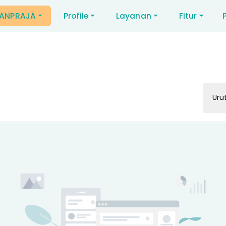
NANPRAJA
Profile
Layanan
Fitur
Uru