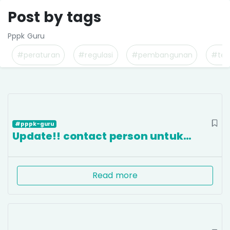
Post by tags
Pppk Guru
#peraturan
#regulasi
#pembangunan
#tek
#pppk-guru
Update!! contact person untuk…
Read more