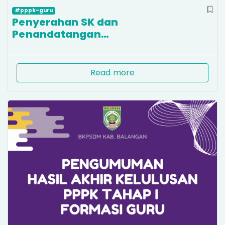
#pppk-guru
Penyerahan SK dan
Penandatangan…
Read more