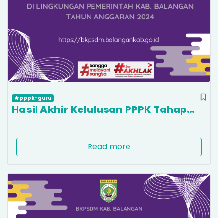
#pppk-guru
Hasil Akhir Kelulusan PPPK Tahap…
Read more