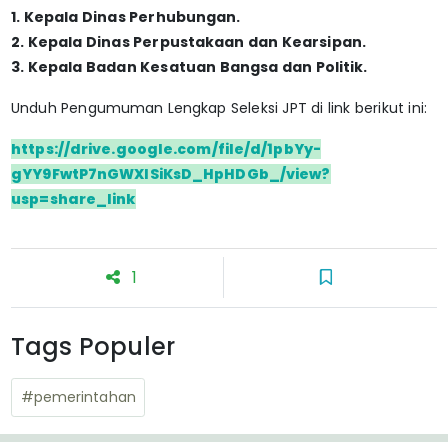
1. Kepala Dinas Perhubungan.
2. Kepala Dinas Perpustakaan dan Kearsipan.
3. Kepala Badan Kesatuan Bangsa dan Politik.
Unduh Pengumuman Lengkap Seleksi JPT di link berikut ini:
https://drive.google.com/file/d/1pbYy-
gYY9FwtP7nGWXISiKsD_HpHDGb_/view?
usp=share_link
1
Tags Populer
#pemerintahan