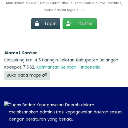
Mau ikutan diskusi? Untuk ikutan diskusi kamu harus punya identitas,
maka dari itu login dulu.
Login
Daftar
Alamat Kantor
Batupiring Km. 4,5 Paringin Selatan Kabupaten Balangan.
Kodepos 71662,
Kalimantan Selatan - Indonesia
Buka pada maps
Tugas Badan Kepegawaian Daerah dalam
melaksanakan administrasi kepegawaian daerah sesuai
dengan peraturan yang berlaku.